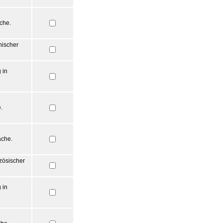
che.
nischer
 in
.
ache.
zösischer
 in