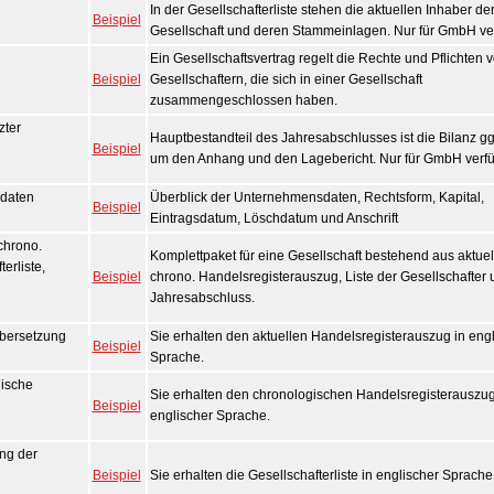
In der Gesellschafterliste stehen die aktuellen Inhaber de
Beispiel
Gesellschaft und deren Stammeinlagen. Nur für GmbH ver
Ein Gesellschaftsvertrag regelt die Rechte und Pflichten 
Beispiel
Gesellschaftern, die sich in einer Gesellschaft
zusammengeschlossen haben.
zter
Hauptbestandteil des Jahresabschlusses ist die Bilanz gg
Beispiel
um den Anhang und den Lagebericht. Nur für GmbH verfü
daten
Überblick der Unternehmensdaten, Rechtsform, Kapital,
Beispiel
Eintragsdatum, Löschdatum und Anschrift
chrono.
Komplettpaket für eine Gesellschaft bestehend aus aktue
erliste,
Beispiel
chrono. Handelsregisterauszug, Liste der Gesellschafter
Jahresabschluss.
Übersetzung
Sie erhalten den aktuellen Handelsregisterauszug in eng
Beispiel
Sprache.
ische
Sie erhalten den chronologischen Handelsregisterauszug
Beispiel
englischer Sprache.
ng der
Beispiel
Sie erhalten die Gesellschafterliste in englischer Sprache