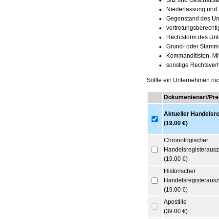
Sitz und Geschäftsa
Niederlassung und 
Gegenstand des U
vertretungsberechti
Rechtsform des Un
Grund- oder Stammk
Kommanditisten, Mit
sonstige Rechtsverh
Sollte ein Unternehmen nich
Dokumentenart/Pre
Aktueller Handelsr
(19.00 €)
Chronologischer
Handelsregisteraus
(19.00 €)
Historischer
Handelsregisteraus
(19.00 €)
Apostille
(39.00 €)