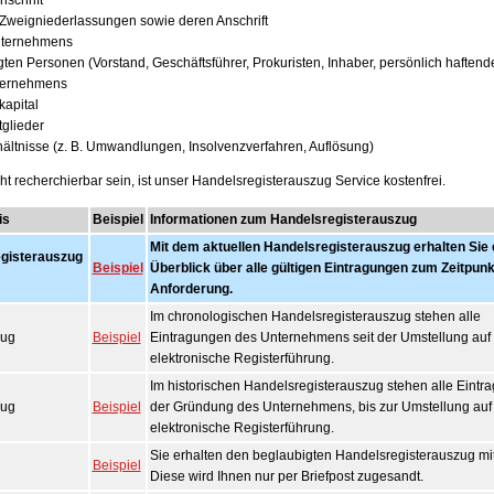
nschrift
Zweigniederlassungen sowie deren Anschrift
nternehmens
gten Personen (Vorstand, Geschäftsführer, Prokuristen, Inhaber, persönlich haftend
ternehmens
apital
glieder
ältnisse (z. B. Umwandlungen, Insolvenzverfahren, Auflösung)
t recherchierbar sein, ist unser Handelsregisterauszug Service kostenfrei.
is
Beispiel
Informationen zum Handelsregisterauszug
Mit dem aktuellen Handelsregisterauszug erhalten Sie 
egisterauszug
Beispiel
Überblick über alle gültigen Eintragungen zum Zeitpunk
Anforderung.
Im chronologischen Handelsregisterauszug stehen alle
zug
Beispiel
Eintragungen des Unternehmens seit der Umstellung auf 
elektronische Registerführung.
Im historischen Handelsregisterauszug stehen alle Eintr
zug
Beispiel
der Gründung des Unternehmens, bis zur Umstellung auf
elektronische Registerführung.
Sie erhalten den beglaubigten Handelsregisterauszug mit 
Beispiel
Diese wird Ihnen nur per Briefpost zugesandt.