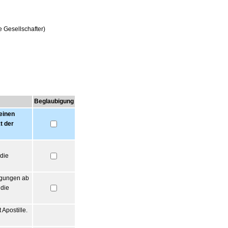
e Gesellschafter)
Beglaubigung
einen
t der
die
agungen ab
 die
Apostille.