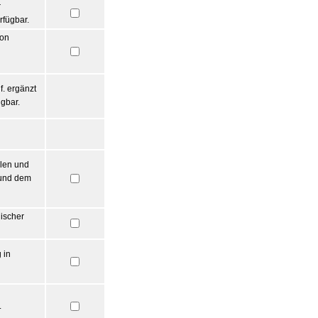
r
fügbar.
von
f. ergänzt
gbar.
llen und
 und dem
lischer
 in
.