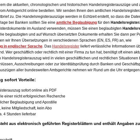
m die aktuellen, chronologischen und historischen Handelsregisterauszüge und a
om Amtsgericht online bestellen. Wir senden Ihnen den amtlichen Handelsregister
brief zu. Die Handelsregisterauszüge werden in Echtzeit erstellt, so dass die Daten
orlage bei Banken sollten Sie eine
amtliche Beglaubigung
für den
Handelsregister
isterdokumente im Ausland verwenden, müssen Sie einen beglaubigten
Handelsr
Die beglaubigten und auf Wunsch übersetzten Dokumente erhalten Sie dann per Pos
ten wir Ihnen Übersetzungen in verschiedenen Sprachen (EN, ES, FR) an, wie
ug
in
englischer
Sprache
. Das
Handelsregister
liefert verlässliche Informationen 
 Wer geschäftlich oder rechtlich mit einer Firma zu tun hat, benötigt oft einen akt
 Handelsregisterauszug wird in vielen geschäftlichen und rechtlichen Situationen b
lüssen, Ausschreibungen oder zur Identitätsprüfung durch Banken und Geschäftsp
auszügen aller bundesweiten Amtsgerichte nehmen wir Rund um die Uhr entgegen
g sofort Vorteile:
isterauszug sofort online als PDF
le einer nicht erfolgreichen Recherche
icher Beglaubigung und Apostille
 keine Mitgliedschaft, kein Abo
. 4 Stunden lieferbar
teht aus elektronisch geführten Registerblättern und enthält Angaben zu