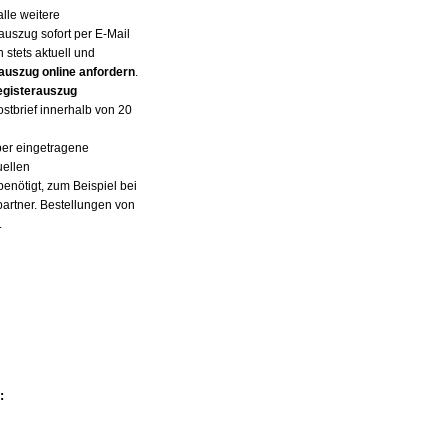
lle weitere
auszug sofort per E-Mail
 stets aktuell und
auszug online anfordern
.
egisterauszug
tbrief innerhalb von 20
über eingetragene
uellen
enötigt, zum Beispiel bei
artner. Bestellungen von
.
: