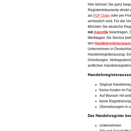
Hier können Sie ganz beque
Registerdokumente direkt v
als
PDF-Datei
oder per Post
verlässlich sind. Für die V
Möchten Sie deutsche Reg
mit
Apostille
beantragen. 
Werktagen. Als Service bie
den
Handelsregisterausz
Unternehmen in Deutschland.
Handelsregisterauszug. Ein
Gründungen, Vertragsabsch
amtlichen Handelsregister
Handelsregisterauszu
Original Handelsreg
Keine Kosten im Fal
Auf Wunsch mit amtl
keine Registrierung,
Übersetzungen in ca
Das Handelsregister bes
Unternehmen