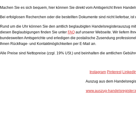
Machen Sie es sich bequem, hier können Sie direkt vom Amtsgericht Ihren Handels
Bei erfolglosen Recherchen oder die bestellten Dokumente sind nicht lieferbar, ist 
Rund um die Uhr können Sie den amtlich beglaubigten Handelsregisterauszug mit A
diesen Beglaubigungen finden Sie unter
FAQ
auf unserer Webseite. Wir liefern Ih
bundesweiten Amtsgerichte und erledigen die postalische Zusendung professionell
Ihnen Rückfrage- und Kontaktmöglichkeiten per E-Mail an.
Alle Preise sind Nettopreise (zzgl. 19% USt.) und beinhalten die amtlichen Gebüh
Instagram
Pinterest
LinkedI
Auszug aus dem Handelsregis
www.auszug-handelsregister.i
Handelsregisterauszug
Bewertung:
4.93
von 5 auf Grundlage von
36