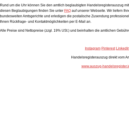
Rund um die Uhr können Sie den amtlich beglaubigten Handelsregisterauszug mit A
diesen Beglaubigungen finden Sie unter
FAQ
auf unserer Webseite. Wir liefern Ih
bundesweiten Amtsgerichte und erledigen die postalische Zusendung professionell
Ihnen Rückfrage- und Kontaktmöglichkeiten per E-Mail an.
Alle Preise sind Nettopreise (zzgl. 19% USt.) und beinhalten die amtlichen Gebüh
Instagram
Pinterest
LinkedI
Handelsregisterauszug direkt vom Am
www.auszug-handelsregister.i
Handelsregisterauszug
Bewertung:
4.93
von 5 auf Grundlage von
36