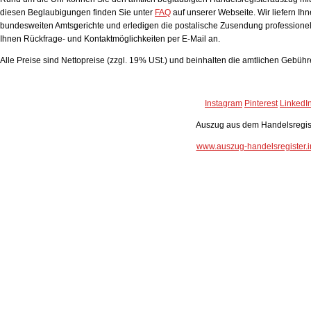
diesen Beglaubigungen finden Sie unter
FAQ
auf unserer Webseite. Wir liefern Ih
bundesweiten Amtsgerichte und erledigen die postalische Zusendung professionell
Ihnen Rückfrage- und Kontaktmöglichkeiten per E-Mail an.
Alle Preise sind Nettopreise (zzgl. 19% USt.) und beinhalten die amtlichen Gebüh
Instagram
Pinterest
LinkedI
Auszug aus dem Handelsregis
www.auszug-handelsregister.i
Handelsregisterauszug
Bewertung:
4.93
von 5 auf Grundlage von
36