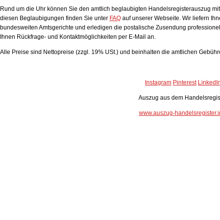
Rund um die Uhr können Sie den amtlich beglaubigten Handelsregisterauszug mit A
diesen Beglaubigungen finden Sie unter
FAQ
auf unserer Webseite. Wir liefern Ih
bundesweiten Amtsgerichte und erledigen die postalische Zusendung professionell
Ihnen Rückfrage- und Kontaktmöglichkeiten per E-Mail an.
Alle Preise sind Nettopreise (zzgl. 19% USt.) und beinhalten die amtlichen Gebüh
Instagram
Pinterest
LinkedI
Auszug aus dem Handelsregis
www.auszug-handelsregister.i
Handelsregisterauszug
Bewertung:
4.93
von 5 auf Grundlage von
36