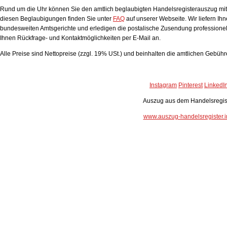
Rund um die Uhr können Sie den amtlich beglaubigten Handelsregisterauszug mit A
diesen Beglaubigungen finden Sie unter
FAQ
auf unserer Webseite. Wir liefern Ih
bundesweiten Amtsgerichte und erledigen die postalische Zusendung professionell
Ihnen Rückfrage- und Kontaktmöglichkeiten per E-Mail an.
Alle Preise sind Nettopreise (zzgl. 19% USt.) und beinhalten die amtlichen Gebüh
Instagram
Pinterest
LinkedI
Auszug aus dem Handelsregis
www.auszug-handelsregister.i
Handelsregisterauszug
Bewertung:
4.93
von 5 auf Grundlage von
36