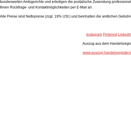
bundesweiten Amtsgerichte und erledigen die postalische Zusendung professionell
Ihnen Rückfrage- und Kontaktmöglichkeiten per E-Mail an.
Alle Preise sind Nettopreise (zzgl. 19% USt.) und beinhalten die amtlichen Gebüh
Instagram
Pinterest
LinkedI
Auszug aus dem Handelsregis
www.auszug-handelsregister.i
Handelsregisterauszug
Bewertung:
4.93
von 5 auf Grundlage von
36