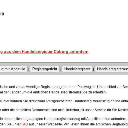
rg
g aus dem Handelsregister Coburg anfordern
g mit Apostille
Registergericht
Handelsregister
Handelsregisteraus
|
|
|
ratische und zeitaufwendige Registrierung über den Postweg, im Unterschied zur Be
l der Länder um die amtlichen Handelsregisterauszüge zu erhalten.
 hier können Sie direkt vom Amtsgericht Ihren Handelsregisterauszug online anfo
oder die bestellten Dokumente sind nicht lieferbar, ist unser Service für Sie Kosten
 den amtlich beglaubigten Handelsregisterauszug mit Apostille online anfordern.
den Sie unter
FAQ
auf unserer Webseite. Wir liefern Ihnen die amtlichen Beglaubig